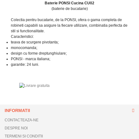
Baterie PONSI Cucina CU02
(baterie de bucatarie)
Colectia pentru bucatarie, de la PONSI, ofera o gama completa de
robineti capabili sa asigure la fiecare utilizare, combinatia perfecta de
stil si functionalitate.
Caracteristici:
teava de scurgere pivotanta;
monocomanda;
design cu forme dreptunghiulare;
PONSI - marca italiana;
garantie: 24 luni.
INFORMATII
CONTACTEAZA-NE
DESPRE NOI
TERMENI SI CONDITII