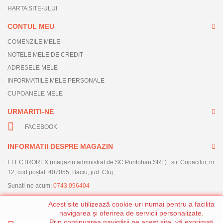
HARTA SITE-ULUI
CONTUL MEU
COMENZILE MELE
NOTELE MELE DE CREDIT
ADRESELE MELE
INFORMATIILE MELE PERSONALE
CUPOANELE MELE
URMARITI-NE
FACEBOOK
INFORMATII DESPRE MAGAZIN
ELECTROREX (magazin admnistrat de SC Puntoban SRL) , str. Copacilor, nr.
12, cod poștal: 407055, Baciu, jud. Cluj
Sunati-ne acum:
0743.096404
Acest site utilizează cookie-uri numai pentru a facilita
navigarea și oferirea de servicii personalizate.
Prin continuarea navigării pe acest site, vă exprimați