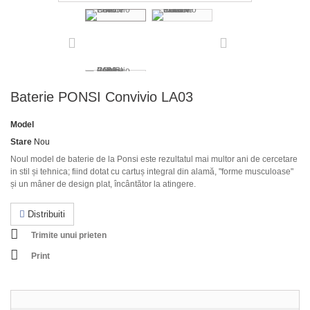
Baterie PONSI Convivio LA03
Model
Stare
Nou
Noul model de baterie de la Ponsi este rezultatul mai multor ani de cercetare
in stil și tehnica; fiind dotat cu cartuș integral din alamă, "forme musculoase"
și un mâner de design plat, încântător la atingere.
Distribuiti
Trimite unui prieten
Print