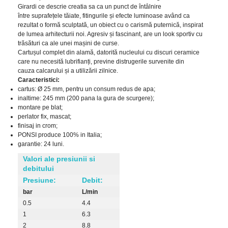
Girardi ce descrie creatia sa ca un punct de întâlnire
între suprafețele tăiate, fitingurile și efecte luminoase având ca
rezultat o formă sculptată, un obiect cu o carismă puternică, inspirat
de lumea arhitecturii noi. Agresiv și fascinant, are un look sportiv cu
trăsături ca ale unei mașini de curse.
Cartușul complet din alamă, datorită nucleului cu discuri ceramice
care nu necesită lubrifianți, previne distrugerile survenite din
cauza calcarului și a utilizării zilnice.
Caracteristici:
cartus: Ø 25 mm, pentru un consum redus de apa;
inaltime: 245 mm (200 pana la gura de scurgere);
montare pe blat;
perlator fix, mascat;
finisaj in crom;
PONSI produce 100% in Italia;
garantie: 24 luni.
Valori ale presiunii si
debitului
Presiune:
Debit:
bar
L/min
0.5
4.4
1
6.3
2
8.8