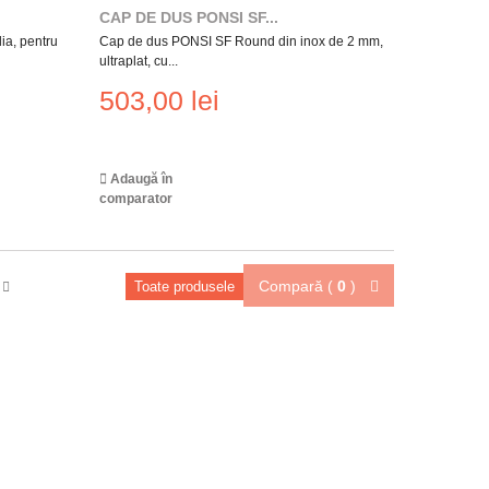
CAP DE DUS PONSI SF...
ia, pentru
Cap de dus PONSI SF Round din inox de 2 mm,
ultraplat, cu...
503,00 lei
Adaugă în
comparator
Compară (
0
)
Toate produsele