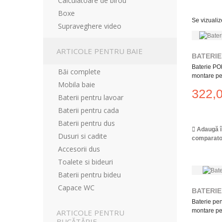
Calculatoare de birou
Boxe
Se vizuali
Supraveghere video
ARTICOLE PENTRU BAIE
BATERIE
Baterie PO
Băi complete
montare pe.
Mobila baie
322,0
Baterii pentru lavoar
Baterii pentru cada
Baterii pentru dus
Adaugă î
Dusuri si cadite
comparato
Accesorii dus
Toalete si bideuri
Baterii pentru bideu
Capace WC
BATERIE
Baterie pe
montare pe.
ARTICOLE PENTRU
BUCĂTĂRIE