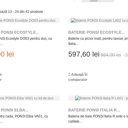
zează 13 - 24 din 42 produse
 PONSI ECOSTYLE...
BATERIE PONSI ECOSTYLE...
NSI Ecostyle DO03 pentru dus, cu
Baterie cu picior inalt, pentru lavoar, 
..
Italia...
0 lei
597,60 lei
664,00 lei
-
n
Adaugă în
r
comparator
 PONSI ELBA...
BATERIE PONSI ITALIA R...
ntru cada, PONSI Elba VA01, cu
Bateria de baie PONSI Italia R este o s
..
calitate...