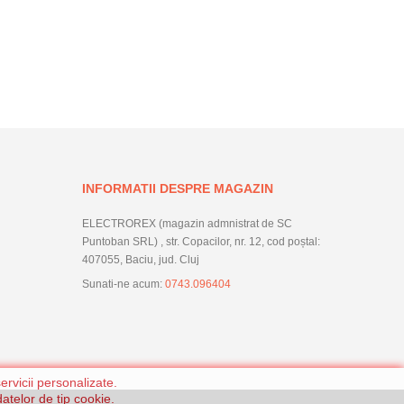
INFORMATII DESPRE MAGAZIN
ELECTROREX (magazin admnistrat de SC
Puntoban SRL) , str. Copacilor, nr. 12, cod poștal:
407055, Baciu, jud. Cluj
Sunati-ne acum:
0743.096404
ervicii personalizate.
atelor de tip cookie.