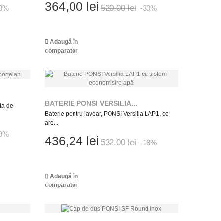
364,00 lei
520,00 lei
20%
-30%
Adaugă în
comparator
BATERIE PONSI VERSILIA...
ta de
Baterie pentru lavoar, PONSI Versilia LAP1, ce
are...
39%
436,24 lei
532,00 lei
-18%
Adaugă în
comparator