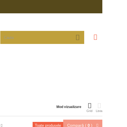
Mod vizualizare
Grid
Lista
Compară (
0
)
Toate produsele