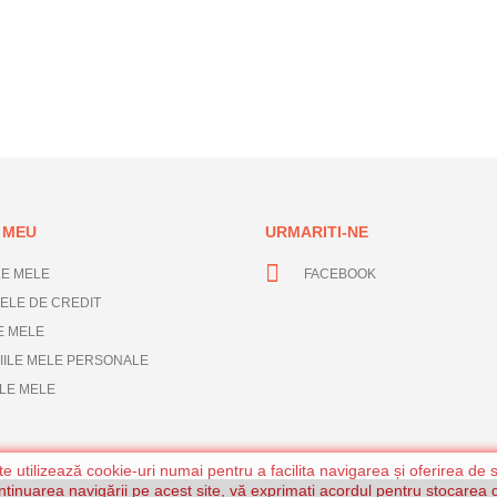
 MEU
URMARITI-NE
E MELE
FACEBOOK
ELE DE CREDIT
E MELE
IILE MELE PERSONALE
LE MELE
te utilizează cookie-uri numai pentru a facilita navigarea și oferirea de s
ntinuarea navigării pe acest site, vă exprimați acordul pentru stocarea d