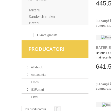
445,5
Mixere
Sandwich-maker
Adaugă î
Baterii
comparato
BATERIE
PRODUCATORI
Bateria PO
mai recente
641,5
Alfabook
Aquasanita
Ercos
Adaugă î
comparato
G3Ferrari
Girmi
Toti producatorii