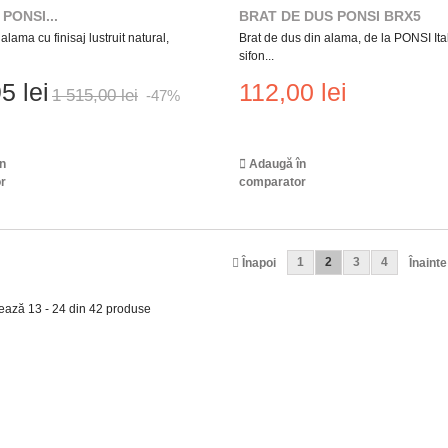
PONSI...
BRAT DE DUS PONSI BRX5
alama cu finisaj lustruit natural,
Brat de dus din alama, de la PONSI Ital
sifon...
5 lei
112,00 lei
1 515,00 lei
-47%
n
Adaugă în
r
comparator
1
2
3
4
Înapoi
Înainte
zează 13 - 24 din 42 produse