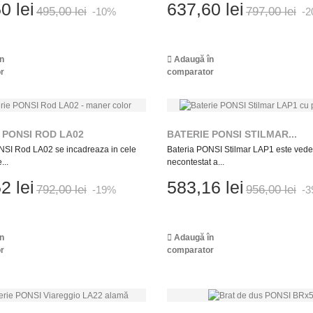
0 lei
637,60 lei
495,00 lei
797,00 lei
-10%
-
n
Adaugă în
r
comparator
 PONSI ROD LA02
BATERIE PONSI STILMAR...
NSI Rod LA02 se incadreaza in cele
Bateria PONSI Stilmar LAP1 este vede
...
necontestat a...
2 lei
583,16 lei
792,00 lei
956,00 lei
-19%
-
n
Adaugă în
r
comparator