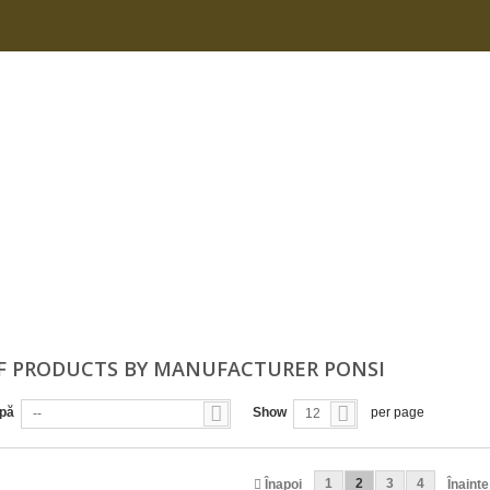
OF PRODUCTS BY MANUFACTURER PONSI
upă
Show
per page
--
12
1
2
3
4
Înapoi
Înainte